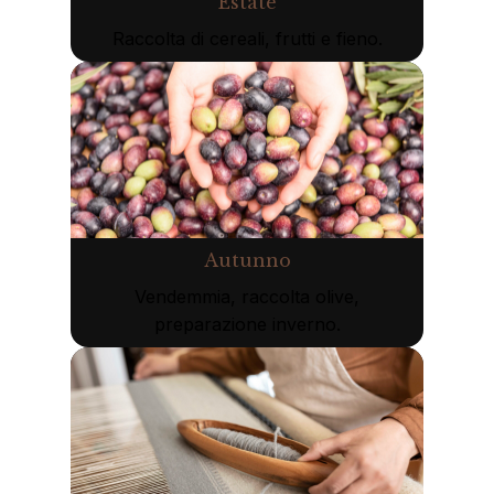
Estate
Raccolta di cereali, frutti e fieno.
Autunno
Vendemmia, raccolta olive,
preparazione inverno.